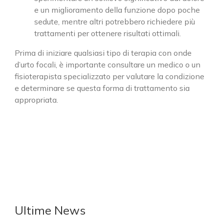
Cerca
e un miglioramento della funzione dopo poche
per:
sedute, mentre altri potrebbero richiedere più
trattamenti per ottenere risultati ottimali.
SEDE DI CASSANO D’ADDA
Prima di iniziare qualsiasi tipo di terapia con onde
d’urto focali, è importante consultare un medico o un
via Einstein, 27/29
fisioterapista specializzato per valutare la condizione
20062 Cassano d'Adda (MI)
e determinare se questa forma di trattamento sia
Phone:
0363.361981
appropriata.
Fax:
0363.362153
Email:
info@rovattiplan.it
Web:
www.rovattiplan.it
SEDE DI MELZO
viale Olanda, 23B
20066 Melzo (MI)
Ultime News
Phone:
02.95737817