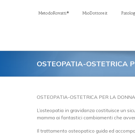
Salta
al
MetodoRovatti®
MioDottore.it
Patolog
contenuto
OSTEOPATIA-OSTETRICA 
OSTEOPATIA-OSTETRICA PER LA DONN
L’osteopatia in gravidanza costituisce un si
mamma ai fantastici cambiamenti che avverr
Il trattamento osteopatico guida ed accompa