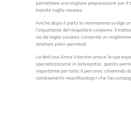
permettere una migliore preparazione per il tr
tramite taglio cesareo.
Anche dopo il parto la neomamma svolge un r
l’importante del riequilibrio corporeo. Il trat
sia da taglio cesareo, consente un miglioram
strutture pelvi-perineali.
La dott.ssa Anna Visentin unisce la sua esp
specializzazione in osteopatia,
questo perm
importante per tutto il percorso, chiarendo du
Cerca
SEDE 
cambiamenti neurofisiologici che l’accompa
per:
viale
20066
SEDE DI CASSANO D’ADDA
Phon
Fax:
via Einstein, 27/29
Email
20062 Cassano d'Adda (MI)
Web:
Phone:
0363.361981
Fax:
0363.362153