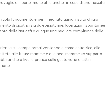
avaglio e il parto, molto utile anche
in caso di una nascita
uolo fondamentale per il neonato quindi risulta chiara
tamento di cicatrici sia da episiotomie, lacerazioni spontanee
ento dell’elasticità e dunque una migliore compliance delle
erienza sul campo ormai ventennale come ostretrica, alla
ettete alle future mamme e alle neo-mamme un supporto
bbi anche a livello pratico sulla gestazione e tutti i
DI MELZO
SEDE DI MILANO
gnano.
 Olanda, 23B
Via Albricci, 9 - Fermata MM
 Melzo (MI)
Duomo - Missori
e:
02.95737817
Phone:
0363-361981
02.95737817
Email:
info@rovattiplan.it
:
info@rovattiplan.it
www.rovattiplan.it