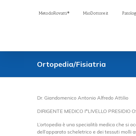
Salta
al
MetodoRovatti®
MioDottore.it
Patolog
contenuto
Ortopedia/Fisiatria
Dr. Giandomenico Antonio Alfredo Attilio
DIRIGENTE MEDICO I°LIVELLO PRESIDIO
L’ortopedia è una specialità medica che si 
dell’apparato scheletrico e dei tessuti molli a