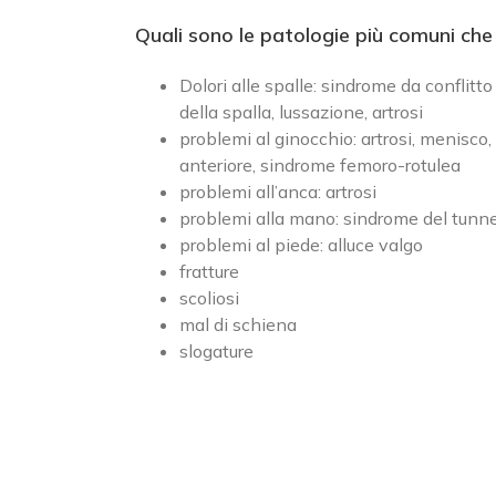
Quali sono le patologie più comuni che
Dolori alle spalle: sindrome da conflitto 
della spalla, lussazione, artrosi
problemi al ginocchio: artrosi, menisco, 
anteriore, sindrome femoro-rotulea
problemi all’anca: artrosi
problemi alla mano: sindrome del tunne
problemi al piede: alluce valgo
Cerca
SEDE 
fratture
per:
scoliosi
viale
mal di schiena
20066
slogature
SEDE DI CASSANO D’ADDA
Phon
Fax:
via Einstein, 27/29
Email
20062 Cassano d'Adda (MI)
Web:
Phone:
0363.361981
Fax:
0363.362153