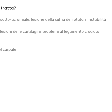
 tratta?
sotto-acromiale, lesione della cuffia dei rotatori, instabilità
lesioni delle cartilagini, problemi al legamento crociato
l carpale
DI MELZO
SEDE DI MILANO
 Olanda, 23B
Via Albricci, 9 - Fermata MM
 Melzo (MI)
Duomo - Missori
e:
02.95737817
Phone:
0363-361981
02.95737817
Email:
info@rovattiplan.it
:
info@rovattiplan.it
www.rovattiplan.it