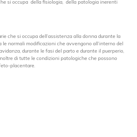
e si occupa della fisiologia, della patologia inerenti
arie che si occupa dell’assistenza alla donna durante la
ia le normali modificazioni che avvengono all’interno del
vidanza, durante le fasi del parto e durante il puerperio,
inoltre di tutte le condizioni patologiche che possono
feto-placentare.
DI MELZO
SEDE DI MILANO
 Olanda, 23B
Via Albricci, 9 - Fermata MM
 Melzo (MI)
Duomo - Missori
e:
02.95737817
Phone:
0363-361981
02.95737817
Email:
info@rovattiplan.it
:
info@rovattiplan.it
www.rovattiplan.it