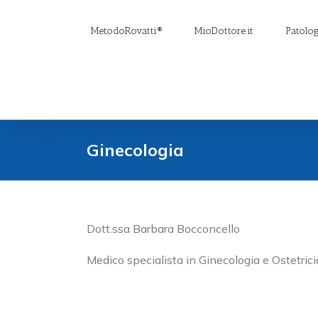
Salta
al
MetodoRovatti®
MioDottore.it
Patolog
contenuto
Ginecologia
Dott.ssa Barbara Bocconcello
Medico specialista in Ginecologia e Ostetrici