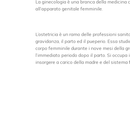
La ginecologia è una branca della medicina ch
all’apparato genitale femminile.
L’ostetricia è un ramo delle professioni sanit
gravidanza, il parto ed il pueperio. Essa stud
corpo femminile durante i nove mesi della gra
l’immediato periodo dopo il parto. Si occupa 
insorgere a carico della madre e del sistema 
Cerca
SEDE 
per:
viale
20066
SEDE DI CASSANO D’ADDA
Phon
Fax:
via Einstein, 27/29
Email
20062 Cassano d'Adda (MI)
Web:
Phone:
0363.361981
Fax:
0363.362153