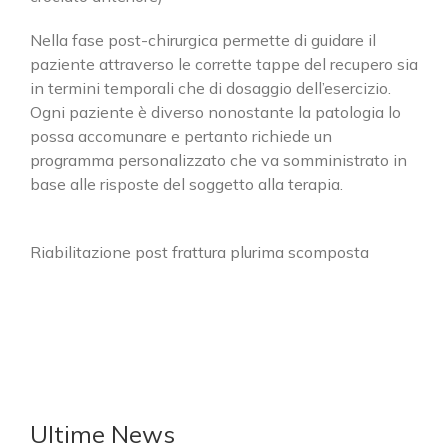
Cerca
Nella fase post-chirurgica permette di guidare il
per:
paziente attraverso le corrette tappe del recupero sia
in termini temporali che di dosaggio dell’esercizio.
SEDE DI CASSANO D’ADDA
Ogni paziente è diverso nonostante la patologia lo
possa accomunare e pertanto richiede un
via Einstein, 27/29
programma personalizzato che va somministrato in
20062 Cassano d'Adda (MI)
base alle risposte del soggetto alla terapia.
Phone:
0363.361981
Fax:
0363.362153
Email:
info@rovattiplan.it
Riabilitazione post frattura plurima scomposta
Web:
www.rovattiplan.it
SEDE DI MELZO
viale Olanda, 23B
20066 Melzo (MI)
Ultime News
Phone:
02.95737817