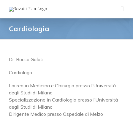
Salta
al
contenuto
Cardiologia
Cerca
per:
Dr. Rocco Galati
SEDE DI CASSANO D’ADDA
Cardiologo
via Einstein, 27/29
Laurea in Medicina e Chirurgia presso l’Università
20062 Cassano d'Adda (MI)
degli Studi di Milano
Phone:
0363.361981
Specializzazione in Cardiologia presso l’Università
Fax:
0363.362153
degli Studi di Milano
Email:
info@rovattiplan.it
Dirigente Medico presso Ospedale di Melzo
Web:
www.rovattiplan.it