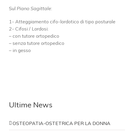
SEDE DI CASSANO D’ADDA
Sul
Piano Sagittale
:
via Einstein, 27/29
1- Atteggiamento cifo-lordotico di tipo posturale
20062 Cassano d'Adda (MI)
2- Cifosi / Lordosi:
Phone:
0363.361981
– con tutore ortopedico
Fax:
0363.362153
– senza tutore ortopedico
Email:
info@rovattiplan.it
– in gesso
Web:
www.rovattiplan.it
SEDE DI MELZO
viale Olanda, 23B
20066 Melzo (MI)
Ultime News
Phone:
02.95737817
Fax:
02.95737817
Email:
info@rovattiplan.it
OSTEOPATIA-OSTETRICA PER LA DONNA
Web:
www.rovattiplan.it