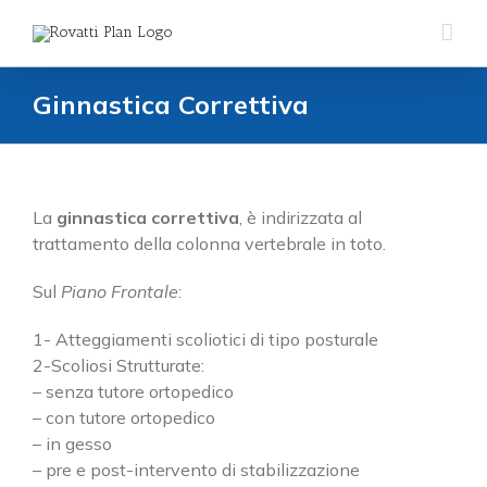
Salta
al
contenuto
Ginnastica Correttiva
La
ginnastica correttiva
, è indirizzata al
trattamento della colonna vertebrale in toto.
Sul
Piano Frontale
:
1- Atteggiamenti scoliotici di tipo posturale
2-Scoliosi Strutturate:
– senza tutore ortopedico
Cerca
– con tutore ortopedico
per:
– in gesso
– pre e post-intervento di stabilizzazione