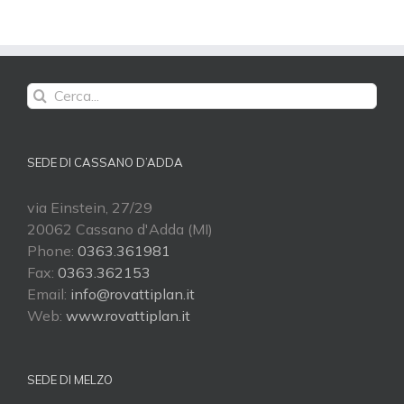
Cerca
per:
SEDE DI CASSANO D’ADDA
via Einstein, 27/29
20062 Cassano d'Adda (MI)
Phone:
0363.361981
Fax:
0363.362153
Email:
info@rovattiplan.it
Web:
www.rovattiplan.it
SEDE DI MELZO