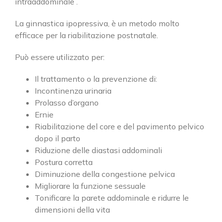
intraaddominale .
La ginnastica ipopressiva, è un metodo molto
efficace per la riabilitazione postnatale.
Può essere utilizzato per:
Il trattamento o la prevenzione di:
Incontinenza urinaria
Cerca
Prolasso d’organo
per:
Ernie
Riabilitazione del core e del pavimento pelvico
SEDE DI CASSANO D’ADDA
dopo il parto
Riduzione delle diastasi addominali
via Einstein, 27/29
Postura corretta
20062 Cassano d'Adda (MI)
Diminuzione della congestione pelvica
Phone:
0363.361981
Migliorare la funzione sessuale
Fax:
0363.362153
Tonificare la parete addominale e ridurre le
Email:
info@rovattiplan.it
dimensioni della vita
Web:
www.rovattiplan.it