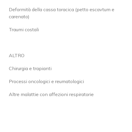
Deformità della cassa toracica (petto escavtum e
carenato)
Traumi costali
ALTRO
Chirurgia e trapianti
Processi oncologici e reumatologici
Altre malattie con affezioni respiratorie
Cerca
per:
SEDE DI CASSANO D’ADDA